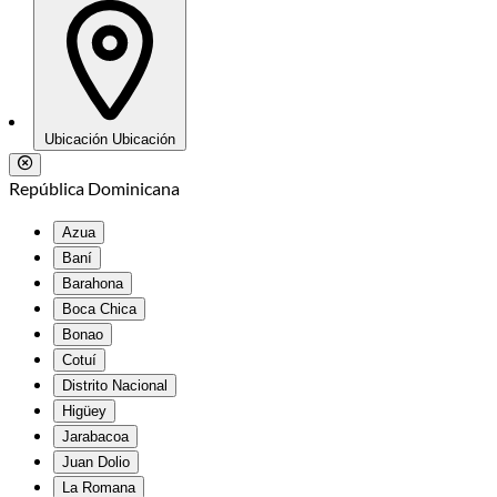
Ubicación
Ubicación
República Dominicana
Azua
Baní
Barahona
Boca Chica
Bonao
Cotuí
Distrito Nacional
Higüey
Jarabacoa
Juan Dolio
La Romana