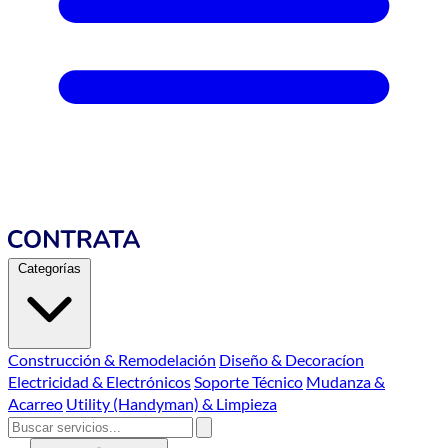
Categorías
Construcción & Remodelación
Diseño & Decoracíon
Electricidad & Electrónicos
Soporte Técnico
Mudanza &
Acarreo
Utility (Handyman) & Limpieza