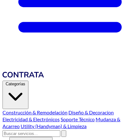
Categorías
Construcción & Remodelación
Diseño & Decoracíon
Electricidad & Electrónicos
Soporte Técnico
Mudanza &
Acarreo
Utility (Handyman) & Limpieza