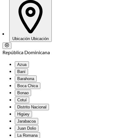
Ubicación
Ubicación
República Dominicana
Azua
Baní
Barahona
Boca Chica
Bonao
Cotuí
Distrito Nacional
Higüey
Jarabacoa
Juan Dolio
La Romana