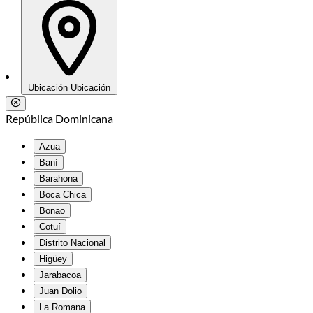
Ubicación
Ubicación
República Dominicana
Azua
Baní
Barahona
Boca Chica
Bonao
Cotuí
Distrito Nacional
Higüey
Jarabacoa
Juan Dolio
La Romana